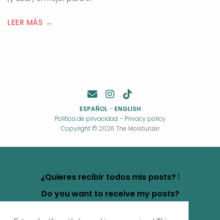
LEER MÁS →
ESPAÑOL
–
ENGLISH
Política de privacidad
–
Privacy policy
Copyright
© 2026 The Moisturizer
¿Quieres recibir todos mis posts? ⦙
Do you want to receive my posts?