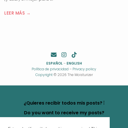
LEER MÁS →
ESPAÑOL
–
ENGLISH
Política de privacidad
–
Privacy policy
Copyright
© 2026 The Moisturizer
¿Quieres recibir todos mis posts? ⦙
Do you want to receive my posts?