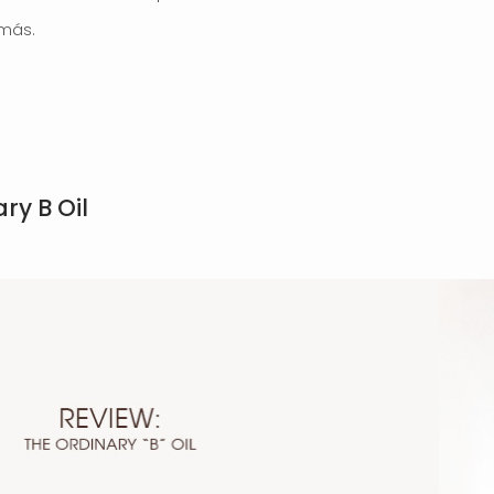
más.
ry B Oil