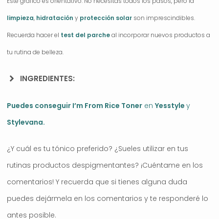
Este gráfico es orientativo. No necesitas todos los pasos, pero la
limpieza
,
hidratación
y
protección solar
son imprescindibles.
Recuerda hacer el
test del parche
al incorporar nuevos productos a
tu rutina de belleza.
INGREDIENTES:
Puedes conseguir I’m From Rice Toner
en
Yesstyle
y
Stylevana
.
¿Y cuál es tu tónico preferido? ¿Sueles utilizar en tus
rutinas productos despigmentantes? ¡Cuéntame en los
comentarios! Y recuerda que si tienes alguna duda
puedes dejármela en los comentarios y te responderé lo
antes posible.