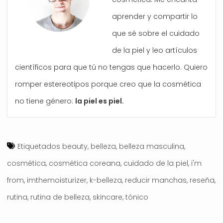
aprender y compartir lo
que sé sobre el cuidado
de la piel y leo artículos
científicos para que tú no tengas que hacerlo. Quiero
romper estereotipos porque creo que la cosmética
no tiene género:
la piel es piel.
Etiquetados
beauty
,
belleza
,
belleza masculina
,
cosmética
,
cosmética coreana
,
cuidado de la piel
,
i'm
from
,
imthemoisturizer
,
k-belleza
,
reducir manchas
,
reseña
,
rutina
,
rutina de belleza
,
skincare
,
tónico
Navegación