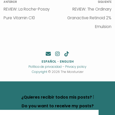
ANTERIOR
SIGUIENTE
de
Entrada
REVIEW: La Roche-Posay
Entrada
REVIEW: The Ordinary
entradas
anterior:
Pure Vitamin C10
Granactive Retinoid 2%
siguiente:
Emulsion
ESPAÑOL
–
ENGLISH
Política de privacidad
–
Privacy policy
Copyright
© 2026 The Moisturizer
¿Quieres recibir todos mis posts? ⦙
Do you want to receive my posts?