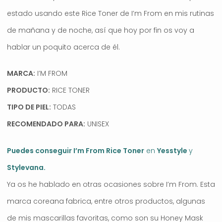
estado usando este Rice Toner de I’m From en mis rutinas
de mañana y de noche, así que hoy por fin os voy a
hablar un poquito acerca de él.
MARCA:
I’M FROM
PRODUCTO:
RICE TONER
TIPO DE PIEL:
TODAS
RECOMENDADO PARA:
UNISEX
Puedes conseguir I’m From Rice Toner
en
Yesstyle
y
Stylevana
.
Ya os he hablado en otras ocasiones sobre I’m From. Esta
marca coreana fabrica, entre otros productos, algunas
de mis mascarillas favoritas, como son su Honey Mask