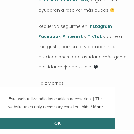
artículos informativos
, seguro que te
ayudarán a resolver más dudas
Recuerda seguirme en
Instagram
,
Facebook
,
Pinterest
y
TikTok
y darle a
me gusta, comentar y compartir las
publicaciones para ayudar a más gente
a cuidar mejor de su piel
Feliz viernes,
Nacho.
Esta web utiliza sólo las cookies necesarias. | This
website uses only necessary cookies.
Más / More
LOLE
OK
OCTUBRE 2020 AT 09:46