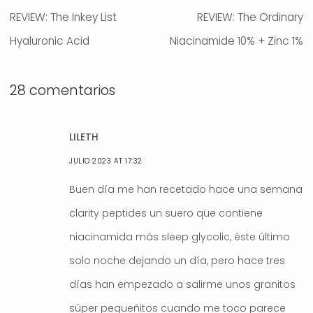
de
Entrada
REVIEW: The Inkey List
Entrada
REVIEW: The Ordinary
entradas
anterior:
Hyaluronic Acid
Niacinamide 10% + Zinc 1%
siguiente:
28 comentarios
LILETH
JULIO 2023 AT 17:32
Buen día me han recetado hace una semana
clarity peptides un suero que contiene
niacinamida más sleep glycolic, éste último
solo noche dejando un día, pero hace tres
días han empezado a salirme unos granitos
súper pequeñitos cuando me toco parece