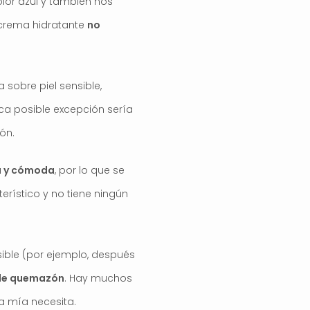
olor azul y también nos
a crema hidratante
no
sobre piel sensible,
ca posible excepción sería
ón.
ra y cómoda
, por lo que se
erístico y no tiene ningún
sible (por ejemplo, después
n de quemazón
. Hay muchos
a mía necesita.