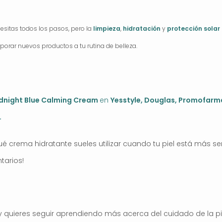
ecesitas todos los pasos, pero la
limpieza
,
hidratación
y
protección solar
rporar nuevos productos a tu rutina de belleza.
idnight Blue Calming Cream
en
Yesstyle,
Douglas
,
Promofarm
.
Qué crema hidratante sueles utilizar cuando tu piel está más 
tarios!
 y quieres seguir aprendiendo más acerca del cuidado de la pi