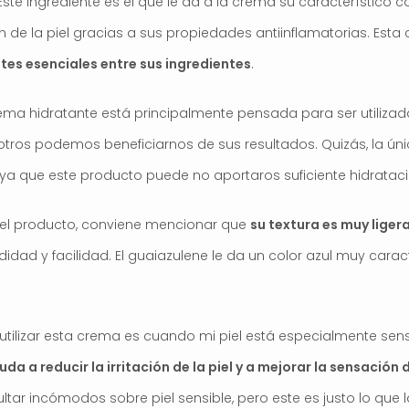
Este ingrediente es el que le da a la crema su característico c
ón de la piel gracias a sus propiedades antiinflamatorias. Est
tes esenciales entre sus ingredientes
.
ma hidratante está principalmente pensada para ser utilizada 
ros podemos beneficiarnos de sus resultados. Quizás, la úni
, ya que este producto puede no aportaros suficiente hidrataci
del producto, conviene mencionar que
su textura es muy lige
ad y facilidad. El guaiazulene le da un color azul muy caract
 utilizar esta crema es cuando mi piel está especialmente sen
da a reducir la irritación de la piel y a mejorar la sensació
tar incómodos sobre piel sensible, pero este es justo lo que l