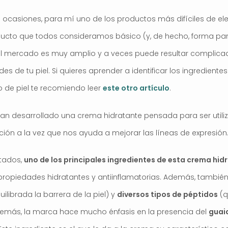
ocasiones, para mí uno de los productos más difíciles de eleg
ducto que todos consideramos básico (y, de hecho, forma par
 el mercado es muy amplio y a veces puede resultar complic
es de tu piel. Si quieres aprender a identificar los ingredient
po de piel te recomiendo leer
este otro artículo
.
 han desarrollado una crema hidratante pensada para ser util
ación a la vez que nos ayuda a mejorar las líneas de expresión
ltados,
uno de los principales ingredientes de esta crema hid
propiedades hidratantes y antiinflamatorias. Además, tambié
librada la barrera de la piel) y
diversos tipos de péptidos
(q
Además, la marca hace mucho énfasis en la presencia del
guai