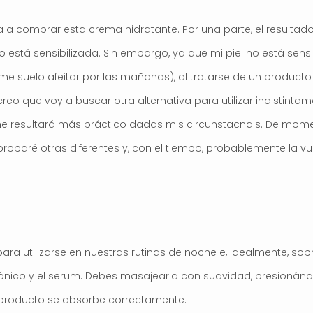
ería a comprar esta crema hidratante. Por una parte, el resulta
o está sensibilizada. Sin embargo, ya que mi piel no está sen
me suelo afeitar por las mañanas), al tratarse de un producto
reo que voy a buscar otra alternativa para utilizar indistinta
 resultará más práctico dadas mis circunstacnais. De momen
obaré otras diferentes y, con el tiempo, probablemente la v
a utilizarse en nuestras rutinas de noche e, idealmente, sobre
 tónico y el serum. Debes masajearla con suavidad, presionán
 producto se absorbe correctamente.