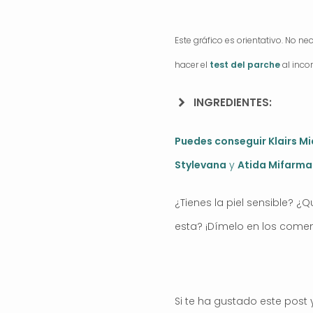
Este gráfico es orientativo. No n
hacer el
test del parche
al inco
INGREDIENTES:
Puedes conseguir Klairs M
Stylevana
y
Atida Mifarma
¿Tienes la piel sensible? ¿
esta? ¡Dímelo en los comen
Si te ha gustado este post