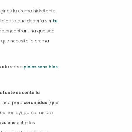
ir es la crema hidratante.
te de la que debería ser
tu
ado encontrar una que sea
es que necesita la crema
izada sobre
pieles sensibles
,
.
ratante es centella
n incorpora
ceramidas
(que
ue nos ayudan a mejorar
azulene
entre los